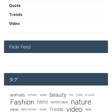
Quote
Trends
Video
Flickr Feed
タグ
beauty
animals
css
Arrivals
audio
city
et urna
nature
Fashion
html
landscape
video
new
Trends
wisi
New Arrivals
Quote