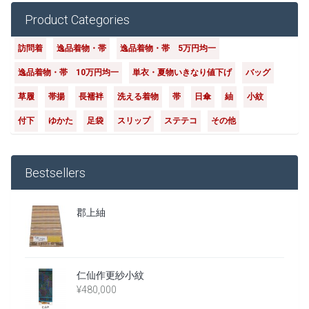
Product Categories
訪問着
逸品着物・帯
逸品着物・帯 5万円均一
逸品着物・帯 10万円均一
単衣・夏物いきなり値下げ
バッグ
草履
帯揚
長襦袢
洗える着物
帯
日傘
紬
小紋
付下
ゆかた
足袋
スリップ
ステテコ
その他
Bestsellers
郡上紬
仁仙作更紗小紋
¥
480,000