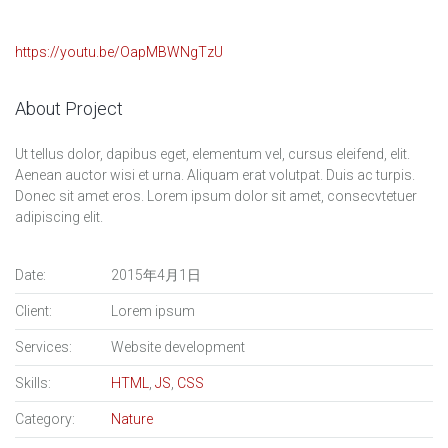
https://youtu.be/OapMBWNgTzU
About Project
Ut tellus dolor, dapibus eget, elementum vel, cursus eleifend, elit.
Aenean auctor wisi et urna. Aliquam erat volutpat. Duis ac turpis.
Donec sit amet eros. Lorem ipsum dolor sit amet, consecvtetuer
adipiscing elit.
Date:
2015年4月1日
Client:
Lorem ipsum
Services:
Website development
Skills:
HTML
,
JS
,
CSS
Category:
Nature