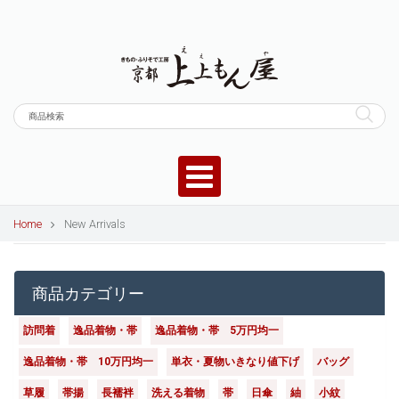
Home
New Arrivals
商品カテゴリー
訪問着
逸品着物・帯
逸品着物・帯 5万円均一
逸品着物・帯 10万円均一
単衣・夏物いきなり値下げ
バッグ
草履
帯揚
長襦袢
洗える着物
帯
日傘
紬
小紋