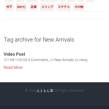
付下
ゆかた
足袋
スリップ
ステテコ
その他
Tag archive for New Arrivals
Video Post
2014年10月9日
0 Comments,
on
New Arrivals
, by
revixj
Read More
© 2020
上上もん屋
. All Rights Reserved.