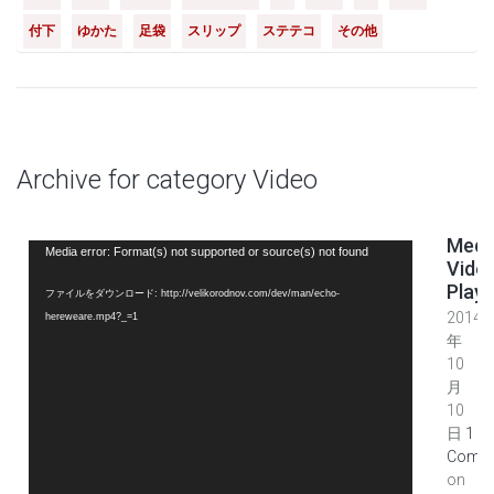
付下
ゆかた
足袋
スリップ
ステテコ
その他
Archive for category Video
Medi
動
Media error: Format(s) not supported or source(s) not found
Vide
画
Playe
ファイルをダウンロード: http://velikorodnov.com/dev/man/echo-
プ
2014
hereweare.mp4?_=1
レ
年
ー
10
ヤ
月
ー
10
日
1
Comme
on