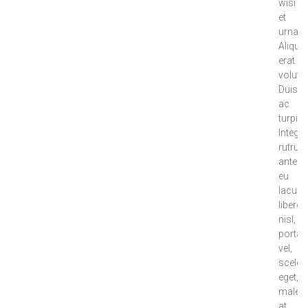
wisi
et
urna.
Aliqu
erat
volutpa
Duis
ac
turpis.
Integer
rutrum
ante
eu
lacus.
libero
nisl,
porta
vel,
sceler
eget,
males
at,