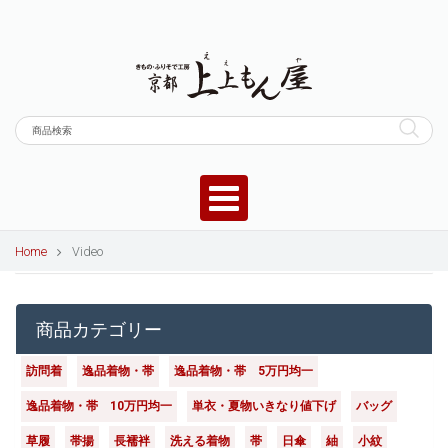
Home
Video
商品カテゴリー
訪問着
逸品着物・帯
逸品着物・帯 5万円均一
逸品着物・帯 10万円均一
単衣・夏物いきなり値下げ
バッグ
草履
帯揚
長襦袢
洗える着物
帯
日傘
紬
小紋