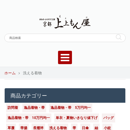
ホーム
洗える着物
商品カテゴリー
訪問着
逸品着物・帯
逸品着物・帯 5万円均一
逸品着物・帯 10万円均一
単衣・夏物いきなり値下げ
バッグ
草履
帯揚
長襦袢
洗える着物
帯
日傘
紬
小紋