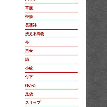
草履
帯揚
長襦袢
洗える着物
帯
日傘
紬
小紋
付下
ゆかた
足袋
スリップ